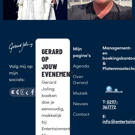
Management-
GERARD
Mijn
en
pagina’s
OP
boekingskanto
&
JOUW
Agenda
Volg mij op
Platenmaatscha
EVENEMENT
mijn
Over
socials:
Gerard
Gerard
Joling
Muziek
boeken
T:
0297-
doe je
Nieuws
367772
eenvoudig,
Contact
makkelijk
E:
info@entertain
bij
Entertainment-