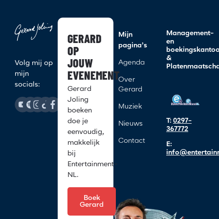
Management-
GERARD
Mijn
en
pagina’s
OP
boekingskanto
&
JOUW
Agenda
Volg mij op
Platenmaatscha
EVENEMENT
mijn
Over
socials:
Gerard
Gerard
Joling
Muziek
boeken
T:
0297-
doe je
Nieuws
367772
eenvoudig,
Contact
makkelijk
E:
info@entertain
bij
Entertainment-
NL.
Boek
Gerard