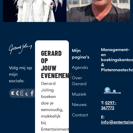
Management-
GERARD
Mijn
en
pagina’s
OP
boekingskanto
&
JOUW
Agenda
Volg mij op
Platenmaatscha
EVENEMENT
mijn
Over
socials:
Gerard
Gerard
Joling
Muziek
boeken
T:
0297-
doe je
Nieuws
367772
eenvoudig,
Contact
makkelijk
E:
info@entertain
bij
Entertainment-