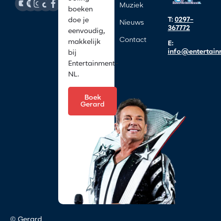
Muziek
boeken
T:
0297-
doe je
Nieuws
367772
eenvoudig,
Contact
makkelijk
E:
info@entertain
bij
Entertainment-
NL.
Boek
Gerard
© Gerard