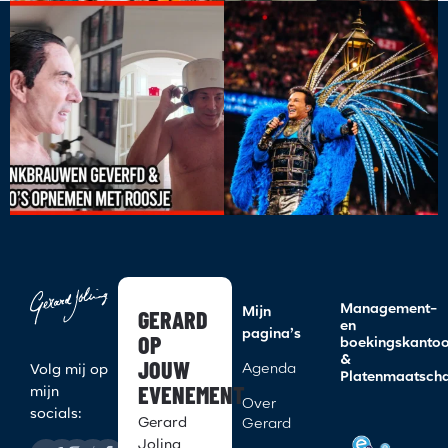
Management-
GERARD
Mijn
en
pagina’s
OP
boekingskanto
&
JOUW
Agenda
Volg mij op
Platenmaatscha
EVENEMENT
mijn
Over
socials:
Gerard
Gerard
Joling