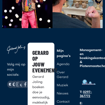
Management-
GERARD
Mijn
en
pagina’s
OP
boekingskanto
&
JOUW
Agenda
Volg mij op
Platenmaatscha
EVENEMENT
mijn
Over
socials:
Gerard
Gerard
Joling
Muziek
boeken
T:
0297-
doe je
Nieuws
367772
eenvoudig,
Contact
makkelijk
E: