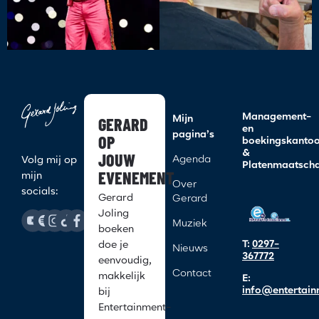
Management-
GERARD
Mijn
en
pagina’s
OP
boekingskanto
&
JOUW
Agenda
Volg mij op
Platenmaatscha
EVENEMENT
mijn
Over
socials:
Gerard
Gerard
Joling
Muziek
boeken
T:
0297-
doe je
Nieuws
367772
eenvoudig,
Contact
makkelijk
E:
info@entertain
bij
Entertainment-