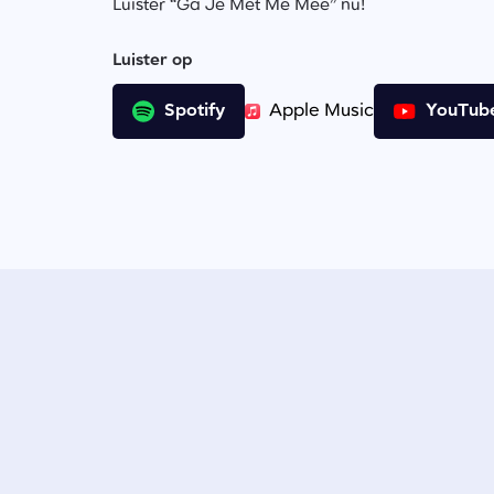
Luister “Ga Je Met Me Mee” nu!
Luister op
Spotify
Apple Music
YouTub