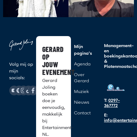
Management-
GERARD
Mijn
en
pagina’s
OP
boekingskanto
&
JOUW
Agenda
Volg mij op
Platenmaatscha
EVENEMENT
mijn
Over
socials:
Gerard
Gerard
Joling
Muziek
boeken
T:
0297-
doe je
Nieuws
367772
eenvoudig,
Contact
makkelijk
E:
info@entertain
bij
Entertainment-
NL.