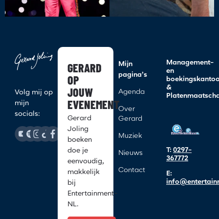
Management-
GERARD
Mijn
en
pagina’s
OP
boekingskanto
&
JOUW
Agenda
Volg mij op
Platenmaatscha
EVENEMENT
mijn
Over
socials:
Gerard
Gerard
Joling
Muziek
boeken
T:
0297-
doe je
Nieuws
367772
eenvoudig,
Contact
makkelijk
E:
info@entertain
bij
Entertainment-
NL.