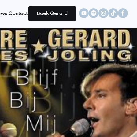
uws
Contact
Boek Gerard